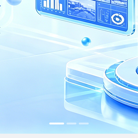
警·远程值守
效