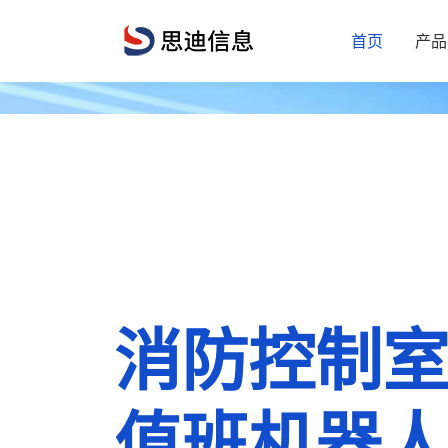
首页
产品
E管服消防
远程值守
消防控制
安全管理
接警中心
值班机器