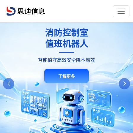
远程值守平台
消防控制室
E管服消防
安全管理平台
值班机器人
接警中心
单人值班·远程管控·智能告警·远程值守
智能值守高效安全降本增效
一站式消防管理服务平台
了解更多
了解更多
了解更多