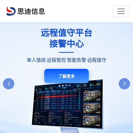
远程值守平台
消防控制室
E管服消防
安全管理平台
值班机器人
接警中心
单人值班·远程管控·智能告警·远程值守
智能值守高效安全降本增效
一站式消防管理服务平台
了解更多
了解更多
了解更多