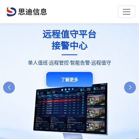
远程值守平台
消防控制室
E管服消防
安全管理平台
值班机器人
接警中心
单人值班·远程管控·智能告警·远程值守
智能值守高效安全降本增效
一站式消防管理服务平台
了解更多
了解更多
了解更多